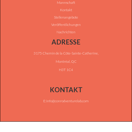
Mannschaft
Kontakt
Stellenangebote
Veröffentlichungen
Nachrichten
ADRESSE
3175 Chemin de la Côte-Sainte-Catherine,
Montréal, QC
H3T 1C4
KONTAKT
E:info@conrodventurelab.com